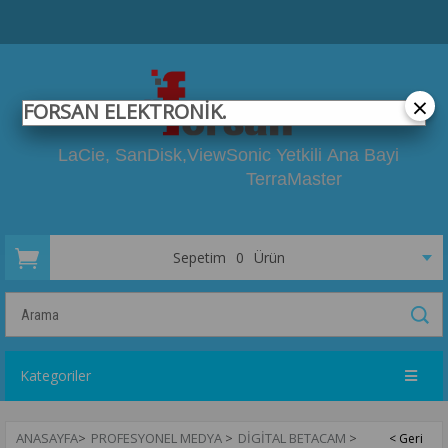
×
FORSAN ELEKTRONİK.
LaCie, SanDisk,
ViewSonic Yetkili
Ana Bayi
TerraMaster
Sepetim
0
Ürün
Kategoriler
ANASAYFA
>
PROFESYONEL MEDYA
>
DIGITAL BETACAM
>