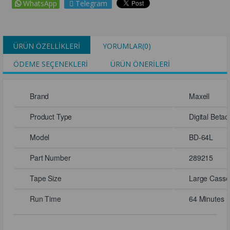
WhatsApp
Telegram
ÜRÜN ÖZELLIKLERI
YORUMLAR
(0)
ÖDEME SEÇENEKLERI
ÜRÜN ÖNERILERI
Brand
Maxell
Product Type
Digital Beta
Model
BD-64L
Part Number
289215
Tape Size
Large Casse
Run Time
64 Minutes