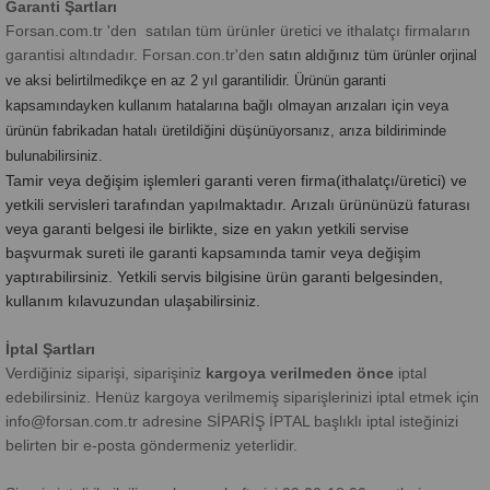
Garanti Şartları
Forsan.com.tr 'den satılan tüm ürünler üretici ve ithalatçı firmaların
garantisi altındadır. Forsan.con.tr'den
satın aldığınız tüm ürünler orjinal
ve aksi belirtilmedikçe en az 2 yıl garantilidir. Ürünün garanti
kapsamındayken kullanım hatalarına bağlı olmayan arızaları için veya
ürünün fabrikadan hatalı üretildiğini düşünüyorsanız, arıza bildiriminde
bulunabilirsiniz.
Tamir veya değişim işlemleri garanti veren firma(ithalatçı/üretici) ve
yetkili servisleri tarafından yapılmaktadır.
Arızalı ürününüzü faturası
veya garanti belgesi ile birlikte, size en yakın yetkili servise
başvurmak sureti ile garanti kapsamında tamir veya değişim
yaptırabilirsiniz. Yetkili servis bilgisine ürün garanti belgesinden,
kullanım kılavuzundan ulaşabilirsiniz.
İptal Şartları
Verdiğiniz siparişi, siparişiniz
kargoya verilmeden önce
iptal
edebilirsiniz. Henüz kargoya verilmemiş siparişlerinizi iptal etmek için
info@forsan.com.tr
adresine SİPARİŞ İPTAL başlıklı iptal isteğinizi
belirten bir e-posta göndermeniz yeterlidir.