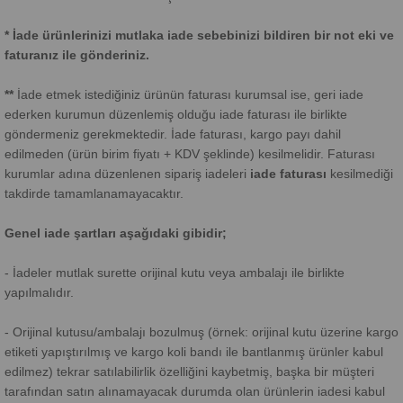
* İade ürünlerinizi mutlaka iade sebebinizi bildiren bir not eki ve
faturanız ile gönderiniz.
**
İade etmek istediğiniz ürünün faturası kurumsal ise, geri iade
ederken kurumun düzenlemiş olduğu iade faturası ile birlikte
göndermeniz gerekmektedir. İade faturası, kargo payı dahil
edilmeden (ürün birim fiyatı + KDV şeklinde) kesilmelidir. Faturası
kurumlar adına düzenlenen sipariş iadeleri
iade faturası
kesilmediği
takdirde tamamlanamayacaktır.
Genel iade şartları aşağıdaki gibidir;
- İadeler mutlak surette orijinal kutu veya ambalajı ile birlikte
yapılmalıdır.
- Orijinal kutusu/ambalajı bozulmuş (örnek: orijinal kutu üzerine kargo
etiketi yapıştırılmış ve kargo koli bandı ile bantlanmış ürünler kabul
edilmez) tekrar satılabilirlik özelliğini kaybetmiş, başka bir müşteri
tarafından satın alınamayacak durumda olan ürünlerin iadesi kabul