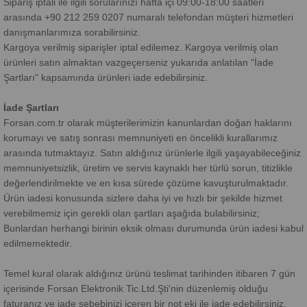
Sipariş iptali ile ilgili sorularınızı hafta içi 09:00-18:00 saatleri
arasında +90 212 259 0207 numaralı telefondan müşteri hizmetleri
danışmanlarımıza sorabilirsiniz.
Kargoya verilmiş siparişler iptal edilemez. Kargoya verilmiş olan
ürünleri satın almaktan vazgeçerseniz yukarıda anlatılan "İade
Şartları" kapsamında ürünleri iade edebilirsiniz.
İade Şartları
Forsan.com.tr olarak müşterilerimizin kanunlardan doğan haklarını
korumayı ve satış sonrası memnuniyeti en öncelikli kurallarımız
arasında tutmaktayız. Satın aldığınız ürünlerle ilgili yaşayabileceğiniz
memnuniyetsizlik, üretim ve servis kaynaklı her türlü sorun, titizlikle
değerlendirilmekte ve en kısa sürede çözüme kavuşturulmaktadır.
Ürün iadesi konusunda sizlere daha iyi ve hızlı bir şekilde hizmet
verebilmemiz için gerekli olan şartları aşağıda bulabilirsiniz;
Bunlardan herhangi birinin eksik olması durumunda ürün iadesi kabul
edilmemektedir.
Temel kural olarak aldığınız ürünü teslimat tarihinden itibaren 7 gün
içerisinde Forsan Elektronik Tic.Ltd.Şti'nin düzenlemiş olduğu
faturanız ve iade sebebinizi içeren bir not eki ile iade edebilirsiniz.