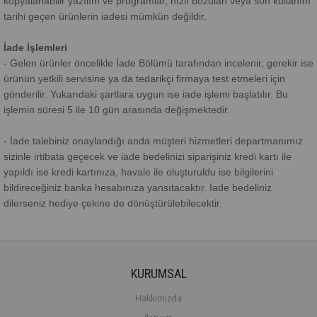
kopyalanabilir yazılım ve programlar, hızlı bozulan veya son kullanım
tarihi geçen ürünlerin iadesi mümkün değildir.
İade İşlemleri
- Gelen ürünler öncelikle İade Bölümü tarafından incelenir, gerekir ise
ürünün yetkili servisine ya da tedarikçi firmaya test etmeleri için
gönderilir. Yukarıdaki şartlara uygun ise iade işlemi başlatılır. Bu
işlemin süresi 5 ile 10 gün arasında değişmektedir.
- İade talebiniz onaylandığı anda müşteri hizmetleri departmanımız
sizinle irtibata geçecek ve iade bedelinizi siparişiniz kredi kartı ile
yapıldı ise kredi kartınıza, havale ile oluşturuldu ise bilgilerini
bildireceğiniz banka hesabınıza yansıtacaktır. İade bedeliniz
dilerseniz hediye çekine de dönüştürülebilecektir.
KURUMSAL
Hakkımızda