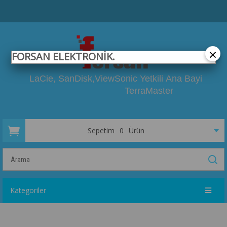
×
FORSAN ELEKTRONİK.
LaCie, SanDisk,
ViewSonic Yetkili
Ana Bayi
TerraMaster
Sepetim
0
Ürün
Kategoriler