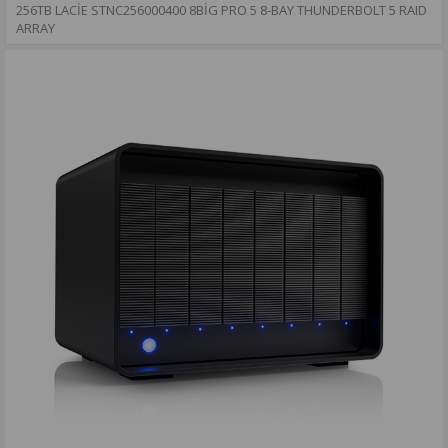
256TB LACIE STNC256000400​ 8BIG PRO 5 8-BAY THUNDERBOLT 5 RAID
ARRAY