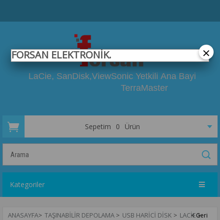
×
FORSAN ELEKTRONİK.
LaCie, SanDisk,
ViewSonic Yetkili
Ana Bayi
TerraMaster
Sepetim
0
Ürün
Kategoriler
ANASAYFA
>
TAŞINABILIR DEPOLAMA
>
USB HARICI DISK
>
LACIE
>