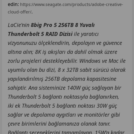
edin:
https://www.seagate.com/products/adobe-creative-
.
cloud-offer/
LaCie'nin
8big
Pro 5 256TB 8 Yuvalı
Thunderbolt 5 RAID Dizisi
ile yaratıcı
vizyonunuzu ölçeklendirin, depolayın ve güvence
altına alın;
8K iş akışları da dahil olmak üzere
zorlu projeleri destekleyebilir. Windows ve Mac ile
uyumlu olan bu dizi, 8 x 32TB sabit sürücü olarak
yapılandırılmış 256TB depolama kapasitesine
sahiptir. Ana sisteminize 140W güç sağlayan bir
Thunderbolt 5 bağlantı noktasıyla bağlanırken,
iki ek Thunderbolt 5 bağlantı noktası 30W güç
sağlar ve depolama aygıtları ve monitörler gibi
çevre birimlerini bağlamanıza olanak tanır.
Bağlantı seçeneklerini tamamlayan, 15W'a kadar