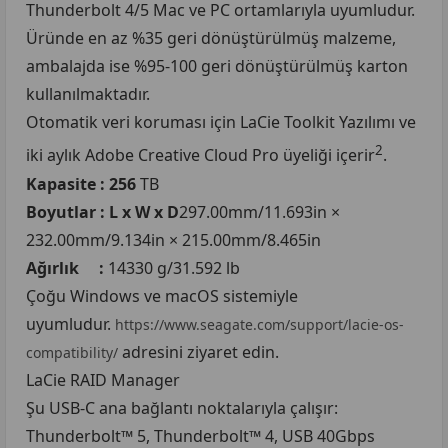
Thunderbolt 4/5 Mac ve PC ortamlarıyla uyumludur.
Üründe en az %35 geri dönüştürülmüş malzeme,
ambalajda ise %95-100 geri dönüştürülmüş karton
kullanılmaktadır.
Otomatik veri koruması için LaCie Toolkit Yazılımı ve
2
iki aylık Adobe Creative Cloud Pro üyeliği içerir
.
Kapasite : 256
TB
Boyutlar : L x W x D
297.00mm/11.693in ×
232.00mm/9.134in × 215.00mm/8.465in
Ağırlık :
14330 g/31.592 lb
Çoğu Windows ve macOS sistemiyle
uyumludur.
https://www.seagate.com/support/lacie-os-
adresini ziyaret edin.
compatibility/
LaCie RAID Manager
Şu USB-C ana bağlantı noktalarıyla çalışır:
Thunderbolt™ 5, Thunderbolt™ 4, USB 40Gbps