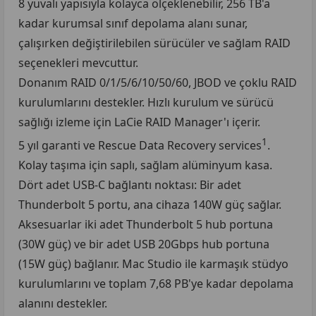
8 yuvalı yapısıyla kolayca ölçeklenebilir, 256 TB'a
kadar kurumsal sınıf depolama alanı sunar,
çalışırken değiştirilebilen sürücüler ve sağlam RAID
seçenekleri mevcuttur.
Donanım RAID 0/1/5/6/10/50/60, JBOD ve çoklu RAID
kurulumlarını destekler. Hızlı kurulum ve sürücü
sağlığı izleme için LaCie RAID Manager'ı içerir.
1
5 yıl garanti ve Rescue Data Recovery services
.
Kolay taşıma için saplı, sağlam alüminyum kasa.
Dört adet USB-C bağlantı noktası: Bir adet
Thunderbolt 5 portu, ana cihaza 140W güç sağlar.
Aksesuarlar iki adet Thunderbolt 5 hub portuna
(30W güç) ve bir adet USB 20Gbps hub portuna
(15W güç) bağlanır. Mac Studio ile karmaşık stüdyo
kurulumlarını ve toplam 7,68 PB'ye kadar depolama
alanını destekler.