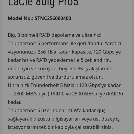
LaCie 8big Pro5
Model No.: STNC256000400
Big, 8 bölmeli RAID depolama ve ultra hızlı
Thunderbolt 5 performansı ile geri döndü. Yaratıcı
vizyonunuzu 256 TB'a kadar kapasite, 120 Gbps'ye
kadar hız ve RAID yedekleme ile ölçeklendirin,
depolayın ve koruyun; böylece 8K iş akışlarınız
sorunsuz, güvenli ve durdurulamaz olsun.
Ultra hızlı Thunderbolt 5 hızları 120 Gbps'ye kadar
— 2800 MB/sn'ye (RAID0) ve 2500 MB/sn'ye (RAID5)
kadar.
Thunderbolt 5 üzerinden 140W'a kadar güç
sağlayarak dizüstü bilgisayarları veya üst düzey iş
istasyonlarını tek bir kabloyla çalıştırabilirsiniz.