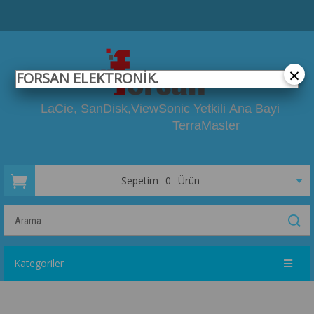
×
FORSAN ELEKTRONİK.
LaCie, SanDisk,
ViewSonic Yetkili
Ana Bayi
TerraMaster
Sepetim
0
Ürün
Kategoriler